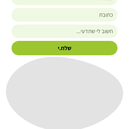
שלח.י