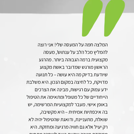
מעסה
המלצה חמה על המעסה שלי! אני רוצה
ענת היקר
רצוי
להמליץ מכל הלב על ענתוש', מעסה
הטיפול 
ק את
מקצועית ברמה הגבוהה ביותר. מהרגע
אפילו ה
בעיות,
הראשון מורגש שמדובר באשת מקצוע
באנרגיות
נעימה
שיודעת בדיוק מה היא עושה – כל תנועה
תודה על
ני
מדויקת, כל לחיצה במקום הנכון. היא משלבת
ו
ידע עמוק עם רגישות, מבינה את הצרכים
מיה, מוד
יום
הייחודיים של כל מטופל ומתאימה את הטיפול
ר לומר
באופן אישי. מעבר למקצועיות המרשימה, יש
בה איכפתיות אמיתית – היא מקשיבה,
שואלת, מתעניינת, ודואגת שהטיפול יהיה לא
רק יעיל אלא גם חוויה מרגיעה ומחזקת. היא